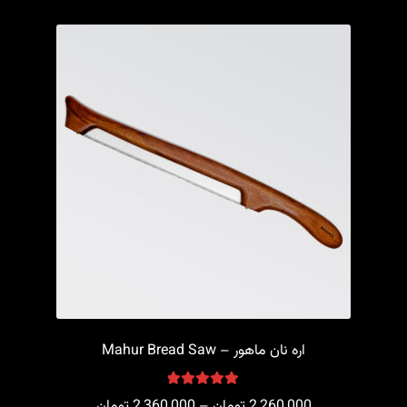
اره نان ماهور – Mahur Bread Saw
امتیاز
5.00
از
Price
2,260,000
تومان
–
2,360,000
تومان