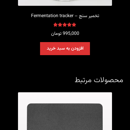
تخمیر سنج – Fermentation tracker
امتیاز
5.00
از
995,000
تومان
5
افزودن به سبد خرید
محصولات مرتبط