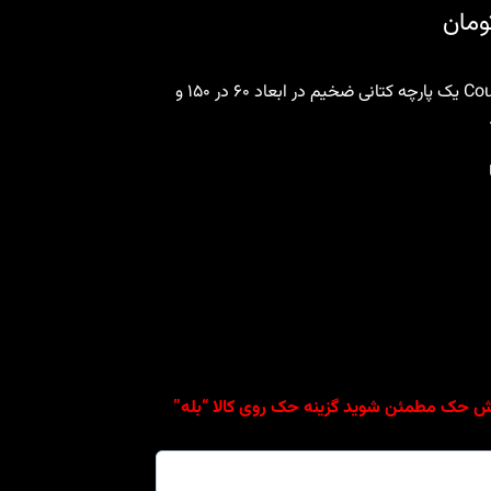
Price
ومان
range:
کتانه و تخته برگردان Couche and Flipping board یک پارچه کتانی ضخیم در ابعاد ۶۰ در ۱۵۰ و
1,650,000 تومان
through
1,750,000 تومان
اکتر) * برای سفارش حک مطمئن شوید گزینه حک روی کالا “بله”