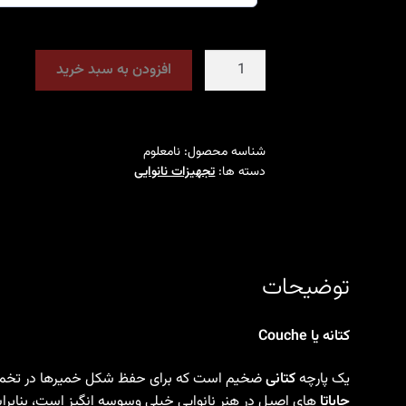
کتانه
افزودن به سبد خرید
و
تخته
برگردان
-
شناسه محصول:
نامعلوم
دسته ها:
تجهیزات نانوایی
Couche
and
Flipping
board
عدد
توضیحات
Couche کتانه یا
یک پارچه
کتانی
ضخیم است که برای حفظ شکل خمیرها در تخمی
چاباتا
های اصیل در هنر نانوایی خیلی وسوسه انگیز است، بنابرا