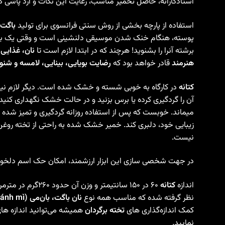
استادکارانه، حاصل تخمیر مناسب، رعایت این نکات و آرد پاشی ک
استفاده از پارچه بخشی از روش سنتی فرانسوی برای تولید
باگت 
پوسته، هنگام خنک شدن موسیقی دلنشینی است و وقتی یک باگت
برشته آنرا را بشنوید! هرچند که در ابتدا لازم است تا
نان، غذایی
هنرمند
قادر خواهد بود که
رضایت بویایی، بینایی، لامسه و شنو
کتانه
در کارگاه به خوبی شسته و خشک شده است. دیگر لازم نیست
آن را گردگیری کرده یا برس بزنید و در حالت خشک نگهداری کنید
میماند. خوبست که پس از استفاده روزانه گردگیری و تمیز شده و
زیبایی خود، دلبری کند. خمیر خشک شده به راحتی از تخته رو
نیست.
در جهت شخصی سازی این ابزار ارزشمند، امکان حک اسم دلخواه
اندازه
کتانه
۶۰ در ۱۵۰ سانتیمتر و وزن آن حدود ۲۶۰گرم در مترمربع است. اندازه
نظر گرفته شده که مناسب همه نوع
نان باگت، بان‌می (Bánh mì)، چاباتا، بلوکی و انواع نانهای مشابه
کمک اندازه‌گذاری های
تخته برگردان
همیشه می‌توانید اندازه های 
نمایید.