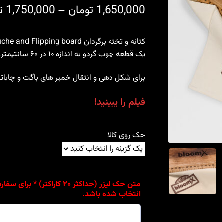
1,650,000
تومان
–
1,750,000
ت
یک قطعه چوب گردو به اندازه ۱۰ در ۶۰ سانتیمتر.
برای شکل دهی و انتقال خمیر های باگت و چاباتا
فیلم را یبینید!
حک روی کالا
متن حک لیزر (حداکثر ۲۰ کار
انتخاب شده باشد.