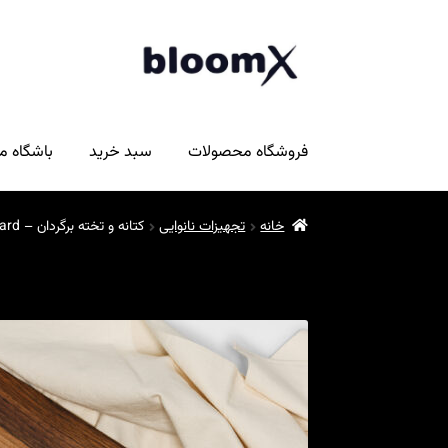
پرش
پرش
به
به
محتوا
ناوبری
فروشگاه محصولات
سبد خرید
باشگاه م
خانه
تجهیزات نانوایی
کتانه و تخته برگردان – Couche and Flipping board